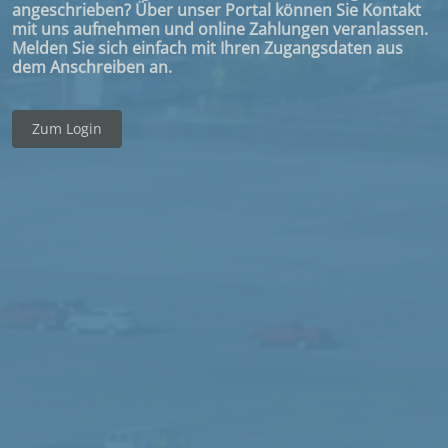
angeschrieben? Über unser Portal können Sie Kontakt
selbst, ob Sie einen Teilbetrag oder den offenen
mit uns aufnehmen und online Zahlungen veranlassen.
Gesamtbetrag ausgleichen möchten.
Melden Sie sich einfach mit Ihren Zugangsdaten aus
dem Anschreiben an.
Zur Online-Bezahlung
Zum Login