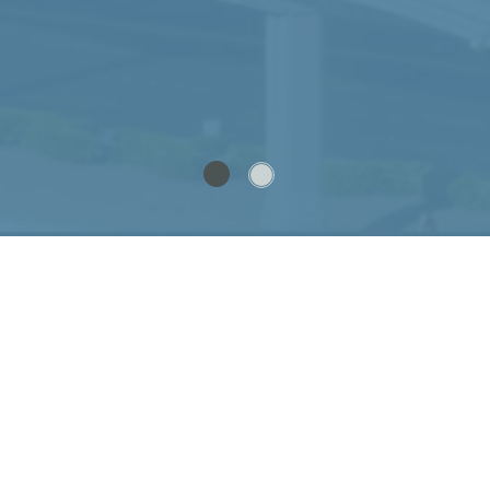
Anmelden
Ohne Anmeldung
Mit PayPal zahlen
Mitteilung
Häufig gestellte Fragen
Sicher bezahlen