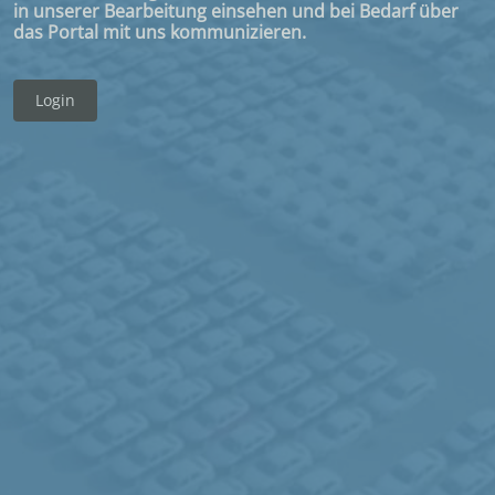
in unserer Bearbeitung einsehen und bei Bedarf über
Immer auf dem Laufenden mit aktuellen Reports,
das Portal mit uns kommunizieren.
Dashboard und Dokumente sicher austauschen.
Login
Login